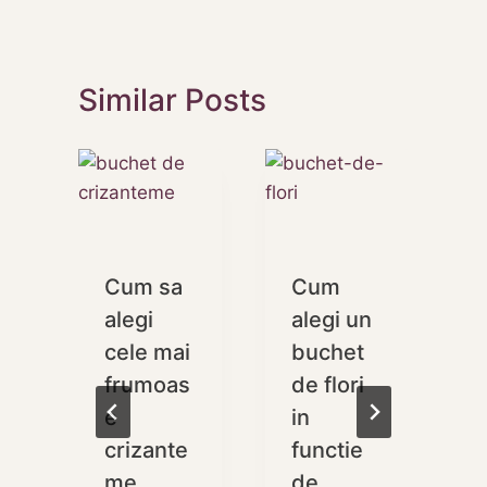
Similar Posts
Cum sa
Cum
i
alegi
alegi un
cele mai
buchet
frumoas
de flori
e
in
a
crizante
functie
t
me
de