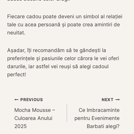
Fiecare cadou poate deveni un simbol al relației
tale cu acea persoană și poate crea amintiri de
neuitat.
Așadar, îți recomandăm să te gândești la
preferințele și pasiunile celor cărora le vei oferi
darurile, iar astfel vei reuși să alegi cadoul
perfect!
Navigare
PREVIOUS
NEXT
Mocha Mousse –
Ce Imbracaminte
în
Culoarea Anului
pentru Evenimente
articole
2025
Barbati alegi?