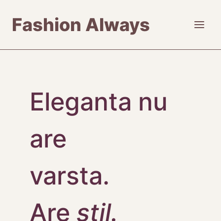
Skip
Fashion Always
to
content
Eleganta nu
are
varsta.
Are
stil.