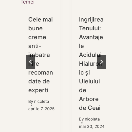
Cele mai
Ingrijirea
bune
Tenului:
e
creme
Avantaje
anti-
le
imbatra
Acidului
nire
Hialuron
recoman
ic și
date de
Uleiului
experti
de
i
Arbore
2024
By
nicoleta
de Ceai
aprilie 7, 2025
By
nicoleta
mai 30, 2024