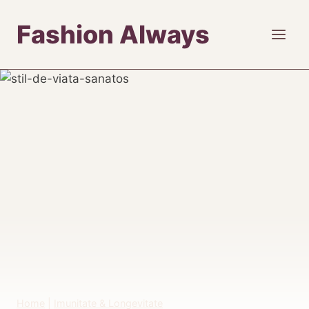
Skip
Fashion Always
to
content
Home
|
Imunitate & Longevitate