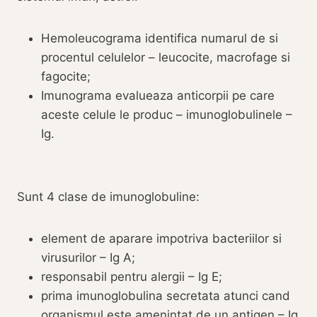
Hemoleucograma identifica numarul de si
procentul celulelor – leucocite, macrofage si
fagocite;
Imunograma evalueaza anticorpii pe care
aceste celule le produc – imunoglobulinele –
Ig.
Sunt 4 clase de imunoglobuline:
element de aparare impotriva bacteriilor si
virusurilor – Ig A;
responsabil pentru alergii – Ig E;
prima imunoglobulina secretata atunci cand
organismul este amenintat de un antigen – Ig