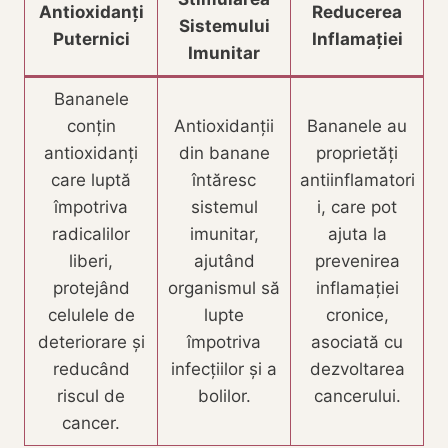
Antioxidanți
Reducerea
Sistemului
Puternici
Inflamației
Imunitar
Bananele
conțin
Antioxidanții
Bananele au
antioxidanți
din banane
proprietăți
care luptă
întăresc
antiinflamatori
împotriva
sistemul
i, care pot
radicalilor
imunitar,
ajuta la
liberi,
ajutând
prevenirea
protejând
organismul să
inflamației
celulele de
lupte
cronice,
deteriorare și
împotriva
asociată cu
reducând
infecțiilor și a
dezvoltarea
riscul de
bolilor.
cancerului.
cancer.