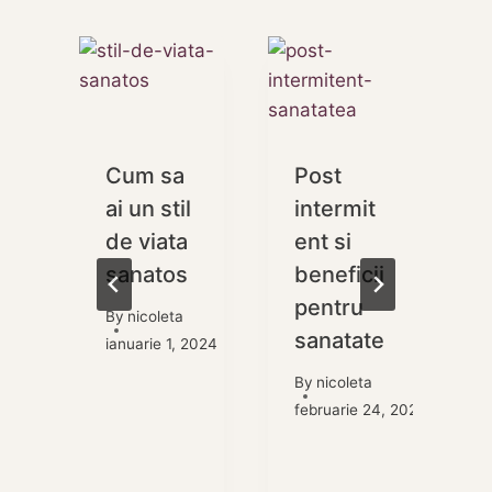
e
Cum sa
Post
ai un stil
intermit
i
de viata
ent si
sanatos
beneficii
pentru
By
nicoleta
e
sanatate
ianuarie 1, 2024
By
nicoleta
4
februarie 24, 2023
s