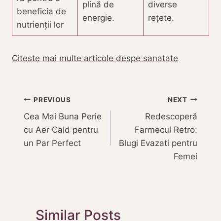
plină de
diverse
beneficia de
energie.
rețete.
nutrienții lor
Citeste mai multe articole despe sanatate
Navigare
PREVIOUS
NEXT
Cea Mai Buna Perie
Redescoperă
în
cu Aer Cald pentru
Farmecul Retro:
articole
un Par Perfect
Blugi Evazati pentru
Femei
Similar Posts