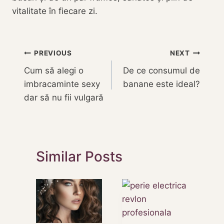
vitalitate în fiecare zi.
Navigare
PREVIOUS
NEXT
Cum să alegi o
De ce consumul de
în
imbracaminte sexy
banane este ideal?
articole
dar să nu fii vulgară
Similar Posts