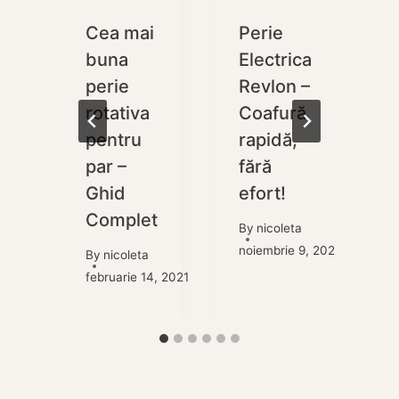
Cea mai
Perie
buna
Electrica
perie
Revlon –
rotativa
Coafură
pentru
rapidă,
i
par –
fără
Ghid
efort!
Complet
By
nicoleta
8, 2021
noiembrie 9, 2024
i
By
nicoleta
februarie 14, 2021