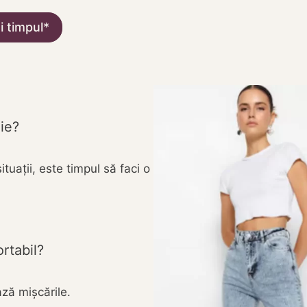
i timpul
oie?
tuații, este timpul să faci o
ortabil?
ază mișcările.