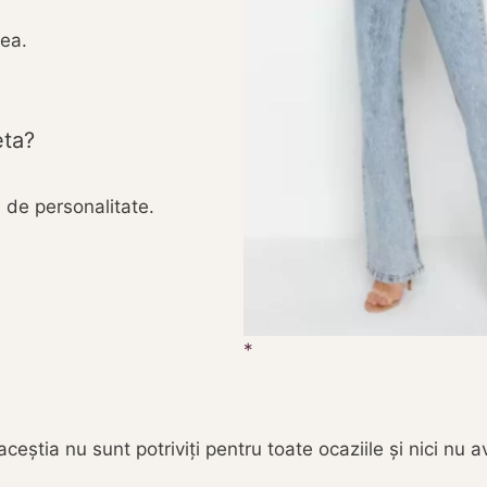
mea.
eta?
i de personalitate.
eștia nu sunt potriviți pentru toate ocaziile și nici nu a