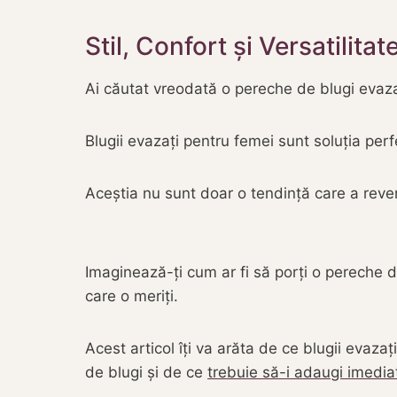
Stil, Confort și Versatilit
Ai căutat vreodată o pereche de blugi evazati
Blugii evazați pentru femei sunt soluția perf
Aceștia nu sunt doar o tendință care a reve
Imaginează-ți cum ar fi să porți o pereche 
care o meriți.
Acest articol îți va arăta de ce blugii evaza
de blugi și de ce
trebuie să-i adaugi imedia