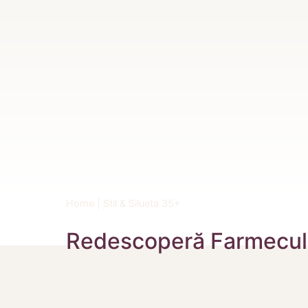
Home
|
Stil & Silueta 35+
Redescoperă Farmecul R