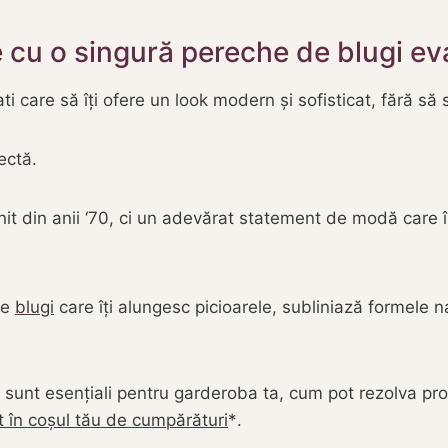
ate cu o singură pereche de blugi ev
 care să îți ofere un look modern și sofisticat, fără să s
ectă.
nit din anii ‘70, ci un adevărat statement de modă care 
de
blugi
care îți alungesc picioarele, subliniază formele na
ți sunt esențiali pentru garderoba ta, cum pot rezolva prov
t în coșul tău de cumpărături
.