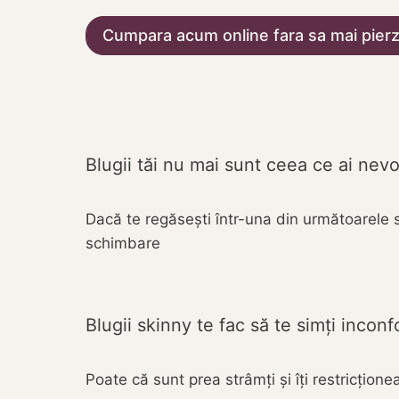
Cumpara acum online fara sa mai pierz
Blugii tăi nu mai sunt ceea ce ai nev
Dacă te regăsești într-una din următoarele si
schimbare
Blugii skinny te fac să te simți inconf
Poate că sunt prea strâmți și îți restricțione