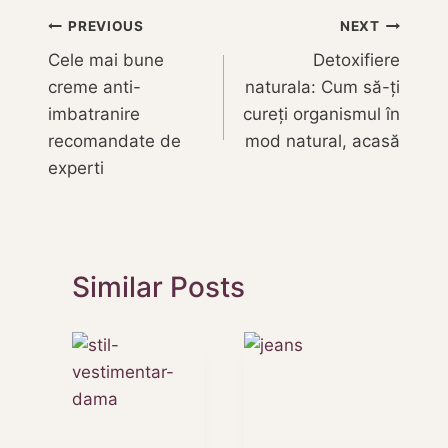
Navigare
PREVIOUS
NEXT
Cele mai bune
Detoxifiere
în
creme anti-
naturala: Cum să-ți
articole
imbatranire
cureți organismul în
recomandate de
mod natural, acasă
experti
Similar Posts