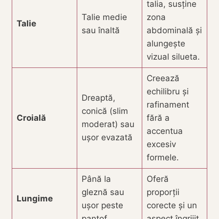
talia, susține
Talie medie
zona
Talie
sau înaltă
abdominală și
alungește
vizual silueta.
Creează
echilibru și
Dreaptă,
rafinament
conică (slim
Croială
fără a
moderat) sau
accentua
ușor evazată
excesiv
formele.
Până la
Oferă
gleznă sau
proporții
Lungime
ușor peste
corecte și un
pantof
aspect îngrijit.