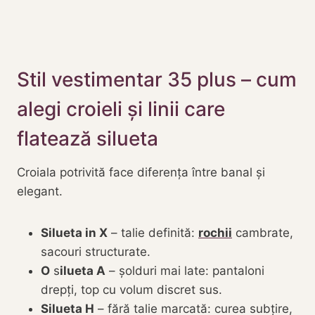
Stil vestimentar 35 plus – cum
alegi croieli și linii care
flatează silueta
Croiala potrivită face diferența între banal și
elegant.
Silueta in X
– talie definită:
rochii
cambrate,
sacouri structurate.
O
s
ilueta A
– șolduri mai late: pantaloni
drepți, top cu volum discret sus.
Silueta H
– fără talie marcată: curea subțire,