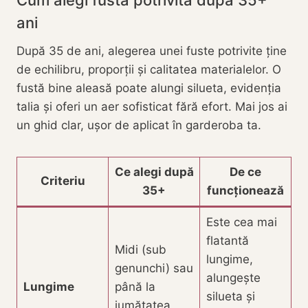
Cum alegi fusta potrivită după 35+
ani
După 35 de ani, alegerea unei fuste potrivite ține
de echilibru, proporții și calitatea materialelor. O
fustă bine aleasă poate alungi silueta, evidenția
talia și oferi un aer sofisticat fără efort. Mai jos ai
un ghid clar, ușor de aplicat în garderoba ta.
Ce alegi după
De ce
Criteriu
35+
funcționează
Este cea mai
flatantă
Midi (sub
lungime,
genunchi) sau
alungește
Lungime
până la
silueta și
jumătatea