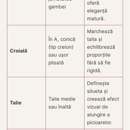
oferă
gambei
eleganță
matură.
Marchează
În A, conică
talia și
(tip creion)
echilibrează
Croială
sau ușor
proporțiile
plisată
fără să fie
rigidă.
Definește
silueta și
Talie medie
creează efect
Talie
sau înaltă
vizual de
alungire a
picioarelor.