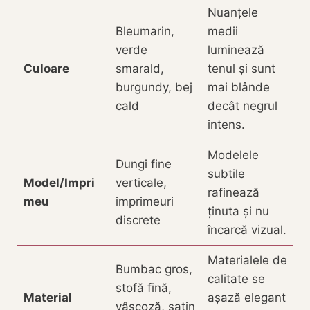
Nuanțele
Bleumarin,
medii
verde
luminează
Culoare
smarald,
tenul și sunt
burgundy, bej
mai blânde
cald
decât negrul
intens.
Modelele
Dungi fine
subtile
Model/Impri
verticale,
rafinează
meu
imprimeuri
ținuta și nu
discrete
încarcă vizual.
Materialele de
Bumbac gros,
calitate se
stofă fină,
Material
așază elegant
vâscoză, satin