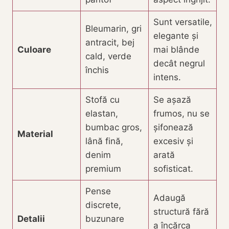
Sunt versatile,
Bleumarin, gri
elegante și
antracit, bej
Culoare
mai blânde
cald, verde
decât negrul
închis
intens.
Stofă cu
Se așază
elastan,
frumos, nu se
bumbac gros,
șifonează
Material
lână fină,
excesiv și
denim
arată
premium
sofisticat.
Pense
Adaugă
discrete,
structură fără
Detalii
buzunare
a încărca