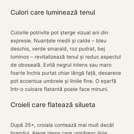
Culori care luminează tenul
Culorile potrivite pot șterge vizual ani din
expresie. Nuanțele medii și calde – bleu
deschis, verde smarald, roz pudrat, bej
luminos – revitalizează tenul și reduc aspectul
de oboseală. Evită negrul intens sau maro
foarte închis purtat chiar lângă față, deoarece
pot accentua umbrele și liniile fine. O eșarfă
într-o culoare flatantă poate face minuni.
Croieli care flatează silueta
După 35+, croiala contează mai mult decât
brandul. Alege piese care urmăresc linia