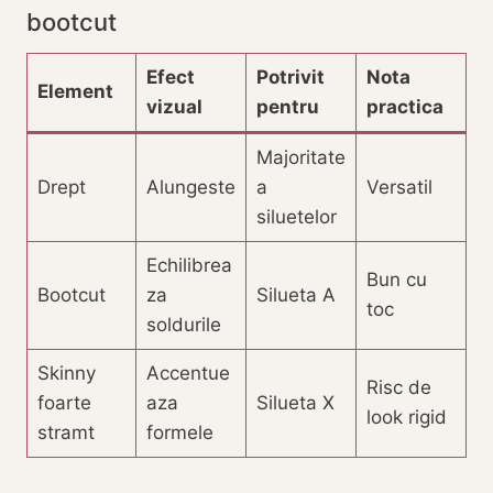
bootcut
Efect
Potrivit
Nota
Element
vizual
pentru
practica
Majoritate
Drept
Alungeste
a
Versatil
siluetelor
Echilibrea
Bun cu
Bootcut
za
Silueta A
toc
soldurile
Skinny
Accentue
Risc de
foarte
aza
Silueta X
look rigid
stramt
formele