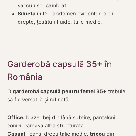
sacou ușor cambrat.
Silueta in O
– abdomen evident: croieli
drepte, țesături fluide, talie medie.
Garderobă capsulă 35+ în
România
O
garderobă capsulă pentru femei 35+
trebuie
să fie versatilă și rafinată.
Office:
blazer bej din lână subțire, pantaloni
conici, cămașă albă structurată.
Casual:
jeanși drepți talie medie,
tricou
din