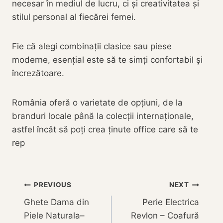
necesar în mediul de lucru, ci și creativitatea și
stilul personal al fiecărei femei.
Fie că alegi combinații clasice sau piese
moderne, esențial este să te simți confortabil și
încrezătoare.
România oferă o varietate de opțiuni, de la
branduri locale până la colecții internaționale,
astfel încât să poți crea ținute office care să te
rep
Navigare
PREVIOUS
NEXT
Ghete Dama din
Perie Electrica
în
Piele Naturala–
Revlon – Coafură