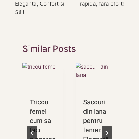
articole
Eleganta, Confort si
rapidă, fără efort!
Stil!
Similar Posts
Tricou
Sacouri
femei
din lana
cum sa
pentru
faci
femei: