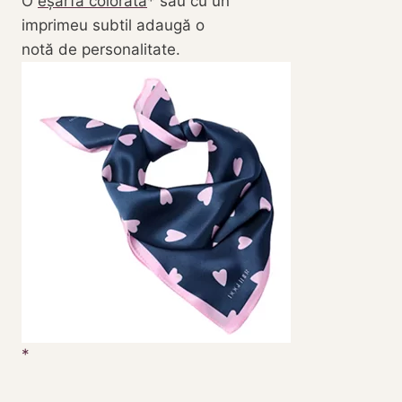
O
eșarfă colorată
sau cu un
imprimeu subtil adaugă o
notă de personalitate.