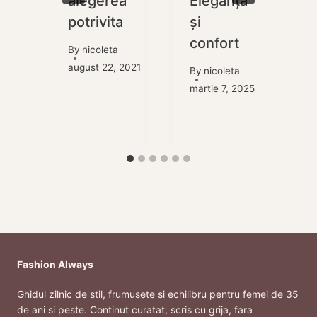
e
alegerea
Eleganță
potrivita
și
a
confort
By
nicoleta
august 22, 2021
By
nicoleta
martie 7, 2025
, 2025
o
Fashion Always
Ghidul zilnic de stil, frumusete si echilibru pentru femei de 35
de ani si peste. Continut curatat, scris cu grija, fara