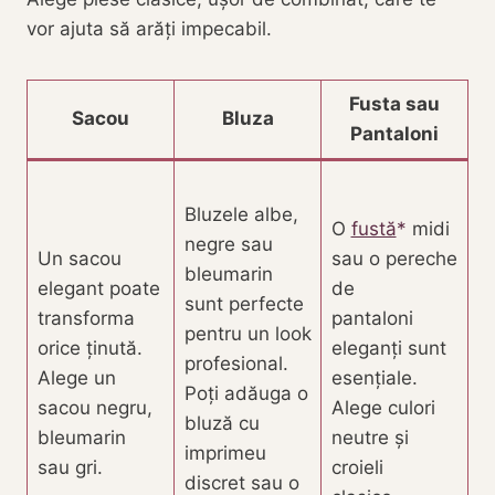
vor ajuta să arăți impecabil.
Fusta sau
Sacou
Bluza
Pantaloni
Bluzele albe,
O
fustă
midi
negre sau
Un sacou
sau o pereche
bleumarin
elegant poate
de
sunt perfecte
transforma
pantaloni
pentru un look
orice ținută.
eleganți sunt
profesional.
Alege un
esențiale.
Poți adăuga o
sacou negru,
Alege culori
bluză cu
bleumarin
neutre și
imprimeu
sau gri.
croieli
discret sau o