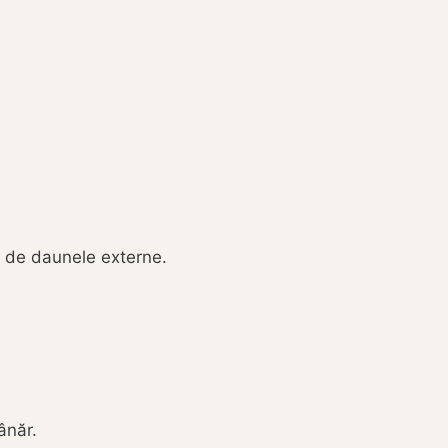
a de daunele externe.
ânăr.