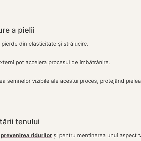
e a pielii
ierde din elasticitate și strălucire.
externi pot accelera procesul de îmbătrânire.
ea semnelor vizibile ale acestui proces, protejând piele
tării tenului
u
prevenirea ridurilor
și pentru menținerea unui aspect t