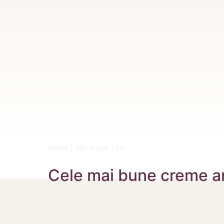
Home
|
Ten matur 35+
Cele mai bune creme a