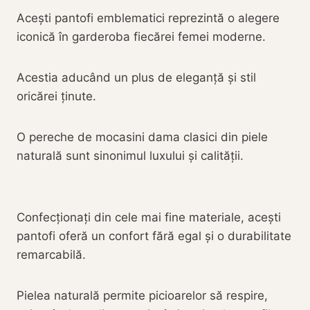
Acești pantofi emblematici reprezintă o alegere
iconică în garderoba fiecărei femei moderne.
Acestia aducând un plus de eleganță și stil
oricărei ținute.
O pereche de mocasini dama clasici din piele
naturală sunt sinonimul luxului și calității.
Confecționați din cele mai fine materiale, acești
pantofi oferă un confort fără egal și o durabilitate
remarcabilă.
Pielea naturală permite picioarelor să respire,