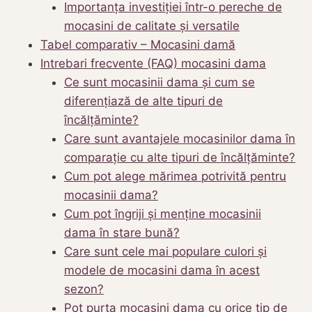
Importanța investiției într-o pereche de
mocasini de calitate și versatile
Tabel comparativ – Mocasini damă
Intrebari frecvente (FAQ) mocasini dama
Ce sunt mocasinii dama și cum se
diferențiază de alte tipuri de
încălțăminte?
Care sunt avantajele mocasinilor dama în
comparație cu alte tipuri de încălțăminte?
Cum pot alege mărimea potrivită pentru
mocasinii dama?
Cum pot îngriji și menține mocasinii
dama în stare bună?
Care sunt cele mai populare culori și
modele de mocasini dama în acest
sezon?
Pot purta mocasini dama cu orice tip de