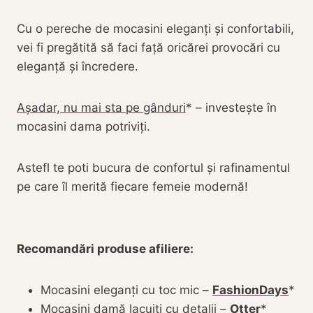
Cu o pereche de mocasini eleganți și confortabili,
vei fi pregătită să faci față oricărei provocări cu
eleganță și încredere.
Așadar, nu mai sta pe gânduri
– investește în
mocasini dama potriviți.
Astefl te poti bucura de confortul și rafinamentul
pe care îl merită fiecare femeie modernă!
Recomandări produse afiliere:
Mocasini eleganți cu toc mic –
FashionDays
Mocasini damă lacuiti cu detalii –
Otter