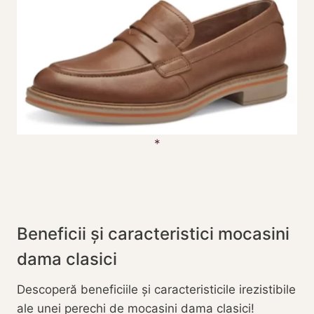
Beneficii și caracteristici mocasini
dama clasici
Descoperă beneficiile și caracteristicile irezistibile
ale unei perechi de mocasini dama clasici!