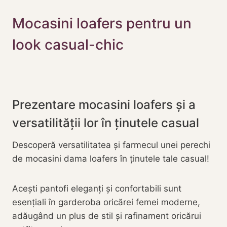
Mocasini loafers pentru un
look casual-chic
Prezentare mocasini loafers și a
versatilității lor în ținutele casual
Descoperă versatilitatea și farmecul unei perechi
de mocasini dama loafers în ținutele tale casual!
Acești pantofi eleganți și confortabili sunt
esențiali în garderoba oricărei femei moderne,
adăugând un plus de stil și rafinament oricărui