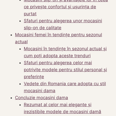
ce privește confortul și ușurința de
purtat
Sfaturi pentru alegerea unor mocasini
slip-on de calitate
Mocasini femei în tendințe pentru sezonul
actual
Mocasini în tendințe în sezonul actual și
cum poți adopta aceste trenduri
Sfaturi pentru alegerea celor mai
potrivite modele pentru stilul personal și
preferințe
Vedete din Romania care adopta cu stil
mocasini dama
Concluzie mocasini dama
Rezumat al celor mai elegante și
irezistibile modele de mocasini damă