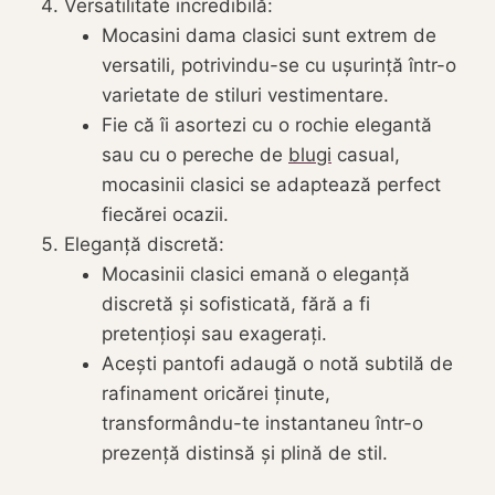
Versatilitate incredibilă:
Mocasini dama clasici sunt extrem de
versatili, potrivindu-se cu ușurință într-o
varietate de stiluri vestimentare.
Fie că îi asortezi cu o rochie elegantă
sau cu o pereche de
blugi
casual,
mocasinii clasici se adaptează perfect
fiecărei ocazii.
Eleganță discretă:
Mocasinii clasici emană o eleganță
discretă și sofisticată, fără a fi
pretențioși sau exagerați.
Acești pantofi adaugă o notă subtilă de
rafinament oricărei ținute,
transformându-te instantaneu într-o
prezență distinsă și plină de stil.