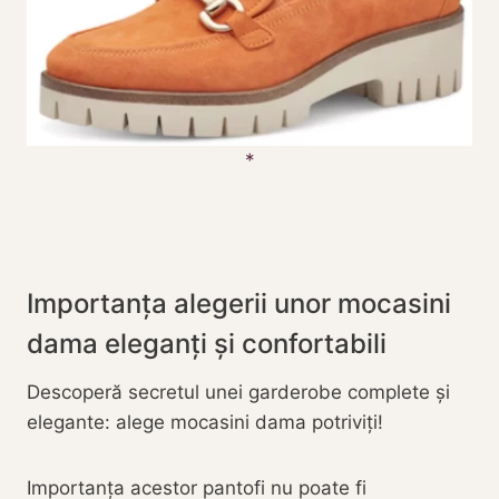
Importanța alegerii unor mocasini
dama eleganți și confortabili
Descoperă secretul unei garderobe complete și
elegante: alege mocasini dama potriviți!
Importanța acestor pantofi nu poate fi