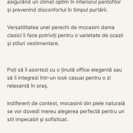
asigurând un climat optim în interiorul pantofilor
și prevenind disconfortul în timpul purtării.
Versatilitatea unei perechi de mocasini dama
clasici îi face potriviți pentru o varietate de ocazii
și stiluri vestimentare.
Poți să îi asortezi cu o ținută office elegantă sau
să îi integrezi într-un look casual pentru o zi
relaxantă în oraș.
Indiferent de context, mocasinii din piele naturală
se vor dovedi mereu alegerea perfectă pentru un
stil impecabil și sofisticat.