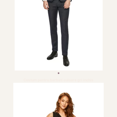
Costum pentru barbati culoare gri inchis