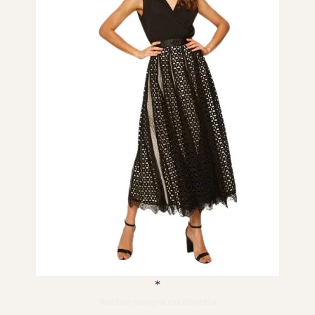
Rochie neagra cu dantela