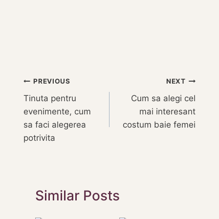
Navigare
PREVIOUS
NEXT
Tinuta pentru
Cum sa alegi cel
în
evenimente, cum
mai interesant
articole
sa faci alegerea
costum baie femei
potrivita
Similar Posts