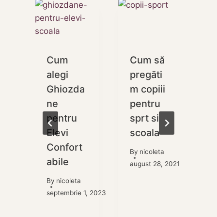
Cum
Cum să
alegi
pregăti
Ghiozda
m copiii
ne
pentru
pentru
sprt si
Elevi
scoala
m
Confort
By
nicoleta
abile
august 28, 2021
o
By
nicoleta
8, 2024
septembrie 1, 2023