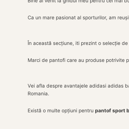
Bine ai venit la ghidul meu pentru cei mai b
Ca un mare pasionat al sporturilor, am reu
În această secțiune, iti prezint o selecție d
Marci de pantofi care au produse potrivite pe
Vei afla despre avantajele adidasi adidas barb
Romania.
Există o multe opțiuni pentru
pantof sport 