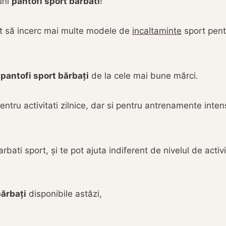
uni
pantofi sport barbati
!
șit să incerc mai multe modele de
incaltaminte
sport pentr
e
pantofi sport bărbați
de la cele mai bune mărci.
ntru activitati zilnice, dar si pentru antrenamente inten
ati sport, și te pot ajuta indiferent de nivelul de activit
bărbați
disponibile astăzi,