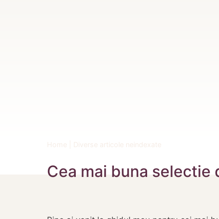
Home
|
Diverse articole neindexate
Cea mai buna selectie 