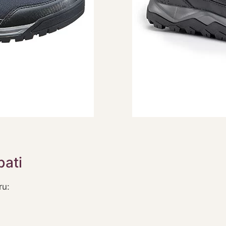
bati
ru: