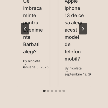
Ce
Apple
Imbraca
Iphone
a
minte
13 de ce
pentru
sa alegi
c
Evenime
acest
nte
model
m
Barbati
de
alegi?
telefon
mobil?
By
nicoleta
1, 2023
ianuarie 3, 2025
By
nicoleta
septembrie 19, 2021