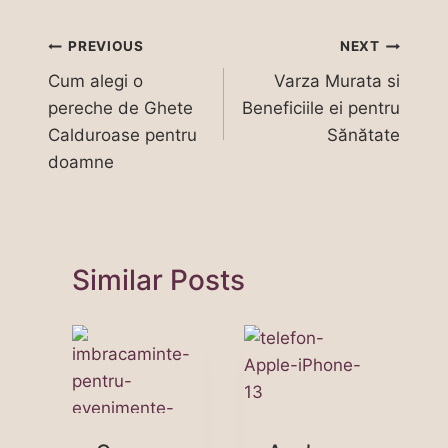
Navigare
PREVIOUS
NEXT
Cum alegi o
Varza Murata si
în
pereche de Ghete
Beneficiile ei pentru
articole
Calduroase pentru
Sănătate
doamne
Similar Posts