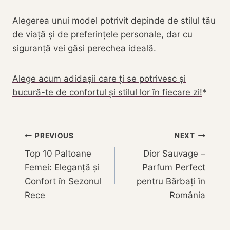
Alegerea unui model potrivit depinde de stilul tău
de viață și de preferințele personale, dar cu
siguranță vei găsi perechea ideală.
Alege acum adidașii care ți se potrivesc și
bucură-te de confortul și stilul lor în fiecare zi!
Navigare
PREVIOUS
NEXT
Top 10 Paltoane
Dior Sauvage –
în
Femei: Eleganță și
Parfum Perfect
articole
Confort în Sezonul
pentru Bărbați în
Rece
România