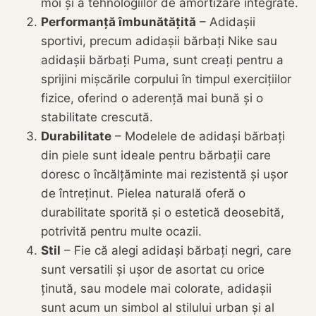
moi și a tehnologiilor de amortizare integrate.
Performanță îmbunătățită
– Adidașii
sportivi, precum adidașii bărbați Nike sau
adidașii bărbați Puma, sunt creați pentru a
sprijini mișcările corpului în timpul exercițiilor
fizice, oferind o aderență mai bună și o
stabilitate crescută.
Durabilitate
– Modelele de adidași bărbați
din piele sunt ideale pentru bărbații care
doresc o încălțăminte mai rezistentă și ușor
de întreținut. Pielea naturală oferă o
durabilitate sporită și o estetică deosebită,
potrivită pentru multe ocazii.
Stil
– Fie că alegi adidași bărbați negri, care
sunt versatili și ușor de asortat cu orice
ținută, sau modele mai colorate, adidașii
sunt acum un simbol al stilului urban și al