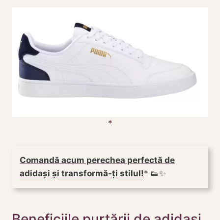
Comandă acum perechea perfectă de
adidași și transformă-ți stilul!
👟✨
Beneficiile purtării de adidasi