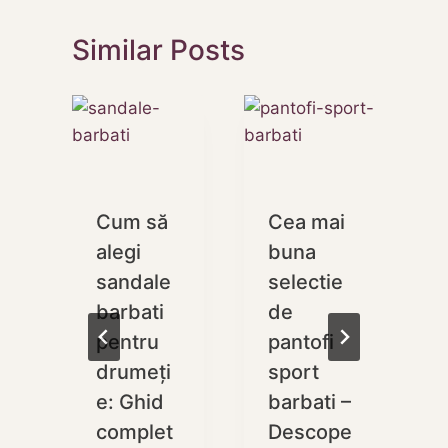
Similar Posts
i
Cum să
Cea mai
alegi
buna
e
sandale
selectie
i
barbati
de
pentru
pantofi
drumeți
sport
e: Ghid
barbati –
complet
Descope
2023
a