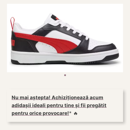
Nu mai aștepta! Achiziționează acum
adidașii ideali pentru tine și fii pregătit
pentru orice provocare!
🔥