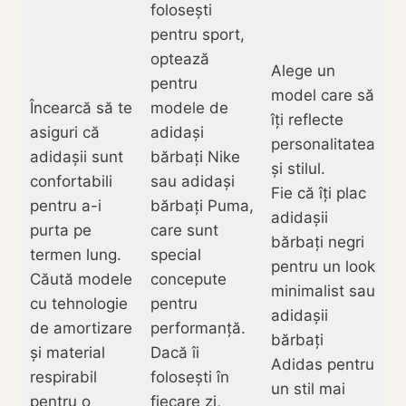
folosești
pentru sport,
optează
Alege un
pentru
model care să
Încearcă să te
modele de
îți reflecte
asiguri că
adidași
personalitatea
adidașii sunt
bărbați Nike
și stilul.
confortabili
sau adidași
Fie că îți plac
pentru a-i
bărbați Puma,
adidașii
purta pe
care sunt
bărbați negri
termen lung.
special
pentru un look
Căută modele
concepute
minimalist sau
cu tehnologie
pentru
adidașii
de amortizare
performanță.
bărbați
și material
Dacă îi
Adidas pentru
respirabil
folosești în
un stil mai
pentru o
fiecare zi,