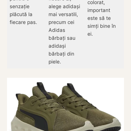
colorat,
senzație
alege adidași
important
plăcută la
mai versatili,
este să te
fiecare pas.
precum cei
simți bine în
Adidas
ei.
bărbați sau
adidași
bărbați din
piele.