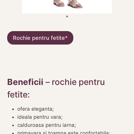
Rochie pentru fetite
Beneficii
– rochie pentru
fetite:
ofera eleganta;
ideala pentru vara;
calduroasa pentru iarna;
primavara si toamna este confortabila;