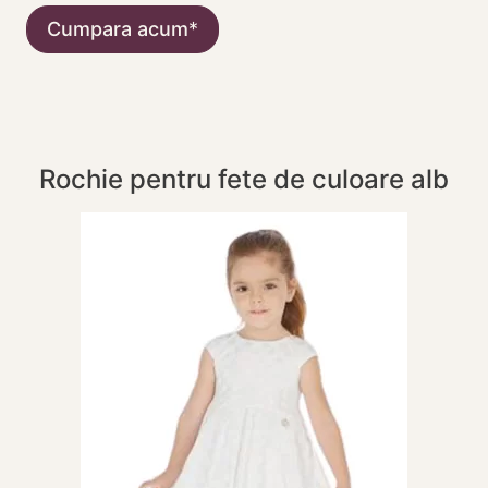
Cumpara acum
Rochie pentru fete de culoare alb