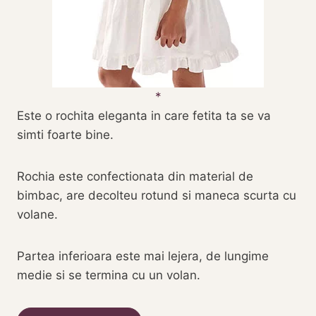
Este o rochita eleganta in care fetita ta se va
simti foarte bine.
Rochia este confectionata din material de
bimbac, are decolteu rotund si maneca scurta cu
volane.
Partea inferioara este mai lejera, de lungime
medie si se termina cu un volan.