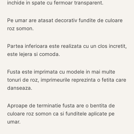
inchide in spate cu fermoar transparent.
Pe umar are atasat decorativ fundite de culoare
roz somon.
Partea inferioara este realizata cu un clos incretit,
este lejera si comoda.
Fusta este imprimata cu modele in mai multe
tonuri de roz, imprimeurile reprezinta o fetita care
danseaza.
Aproape de terminatie fusta are o bentita de
culoare roz somon ca si funditele aplicate pe
umar.