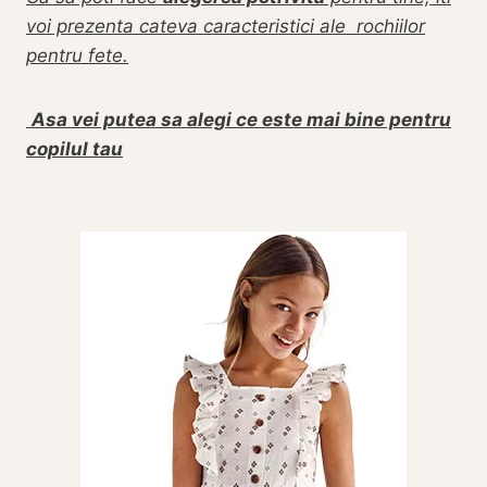
voi prezenta cateva caracteristici ale rochiilor
pentru fete.
Asa vei putea sa alegi ce este mai bine pentru
copilul tau