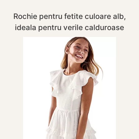
Rochie pentru fetite culoare alb,
ideala pentru verile calduroase