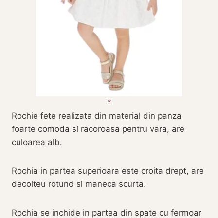
Rochie fete realizata din material din panza
foarte comoda si racoroasa pentru vara, are
culoarea alb.
Rochia in partea superioara este croita drept, are
decolteu rotund si maneca scurta.
Rochia se inchide in partea din spate cu fermoar