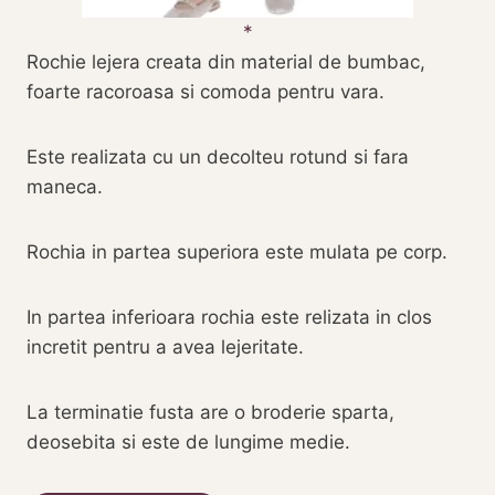
Rochie lejera creata din material de bumbac,
foarte racoroasa si comoda pentru vara.
Este realizata cu un decolteu rotund si fara
maneca.
Rochia in partea superiora este mulata pe corp.
In partea inferioara rochia este relizata in clos
incretit pentru a avea lejeritate.
La terminatie fusta are o broderie sparta,
deosebita si este de lungime medie.