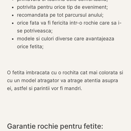
potrivita pentru orice tip de eveniment;
recomandata pe tot parcursul anului;
orice fata va fi fericita intr-o rochie care sa i-
se potriveasca;
modele si culori diverse care avantajeaza
orice fetita;
O fetita imbracata cu o rochita cat mai colorata si
cu un model atragator va atrage atentia asupra
ei, astfel si parintii vor fi mandri.
Garantie rochie pentru fetite: