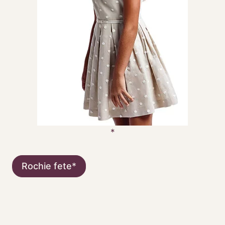
Rochie fete