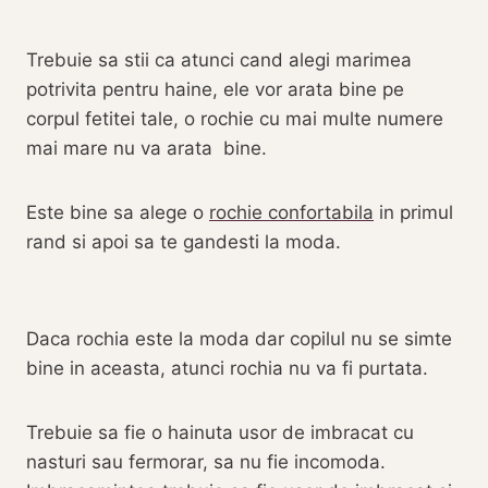
Trebuie sa stii ca atunci cand alegi marimea
potrivita pentru haine, ele vor arata bine pe
corpul fetitei tale, o rochie cu mai multe numere
mai mare nu va arata bine.
Este bine sa alege o
rochie confortabila
in primul
rand si apoi sa te gandesti la moda.
Daca rochia este la moda dar copilul nu se simte
bine in aceasta, atunci rochia nu va fi purtata.
Trebuie sa fie o hainuta usor de imbracat cu
nasturi sau fermorar, sa nu fie incomoda.