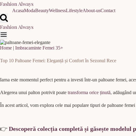
Skip
Fashion Always
to
Acasa
Moda
Beauty
Wellness
Lifestyle
About-us
Contact
content
Fashion Always
Home
|
Imbracaminte Femei 35+
Top 10 Paltoane Femei: Eleganță și Confort în Sezonul Rece
Iarna este momentul perfect pentru a investi într-un paltoane femei, ace
Alegerea unui palton potrivit poate
transforma orice ținută
, adăugând un 
În acest articol, vom explora cele mai populare tipuri de paltoane femei 
👉
Descoperă colecția completă și găsește modelul p