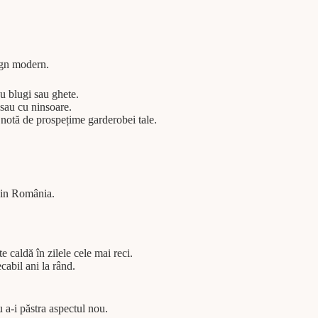
ign modern.
cu blugi sau ghete.
 sau cu ninsoare.
notă de prospețime garderobei tale.
 din România.
 caldă în zilele cele mai reci.
cabil ani la rând.
 a-i păstra aspectul nou.