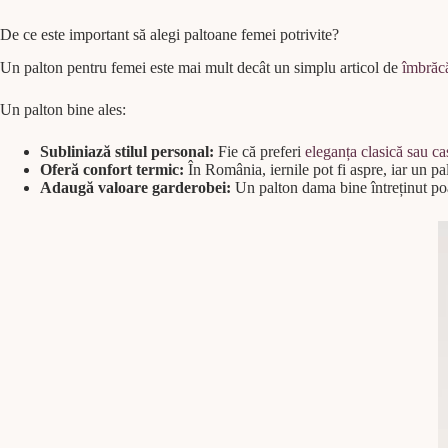
De ce este important să alegi paltoane femei potrivite?
Un palton pentru femei este mai mult decât un simplu articol de
îmbrăc
Un palton bine ales:
Subliniază stilul personal:
Fie că preferi
eleganța clasică sau c
Oferă confort termic:
În România, iernile pot fi aspre, iar un palt
Adaugă valoare garderobei:
Un palton dama bine întreținut poa