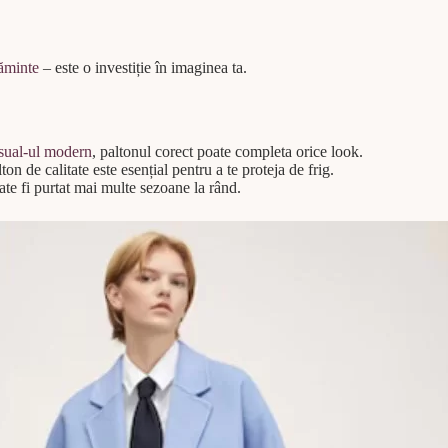
ăminte
– este o investiție în imaginea ta.
asual-ul modern
, paltonul corect poate completa orice look.
on de calitate este esențial pentru a te proteja de frig.
te fi purtat mai multe sezoane la rând.