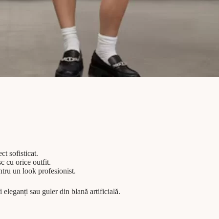
t sofisticat.
c cu orice outfit.
ntru un look profesionist.
eleganți sau guler din blană artificială.