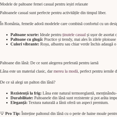
Modele de paltoane femei casual pentru ieșiri relaxate
Paltoanele casual sunt perfecte pentru activitățile din timpul liber.
În România, femeile adoră modelele care combină confortul cu un des
Paltoane scurte:
Ideale pentru
ținutele casual
și ușor de asortat 
Paltoane cu glugă:
Practice și trendy, mai ales în zilele ploioase
Culori vibrante:
Roșu, albastru sau chiar verde închis adaugă o 
Paltoane din lână: De ce sunt alegerea preferată pentru iarnă
Lâna este un material clasic, dar
mereu la modă
, perfect pentru iernile
De ce să alegi un palton din lână?
Rezistență la frig:
Lâna este natural termoreglantă, menținându-te
Durabilitate:
Paltoanele din lână sunt rezistente și pot arăta impe
Eleganță:
Textura naturală a lânii oferă un aspect premium.
💡
Pro Tip:
Întreține paltonul din lână cu o perie de haine moale pentru