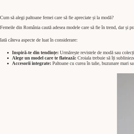
Cum să alegi paltoane femei care să fie apreciate și la modă?
Femeile din România caută adesea modele care să fie în trend, dar și pr
Iată câteva aspecte de luat în considerare:
Inspiră-te din tendințe:
Urmărește revistele de modă sau colecții
Alege un model care te flatează:
Croiala trebuie să îți sublinie
Accesorii integrate:
Paltoane cu curea în talie, buzunare mari sau 