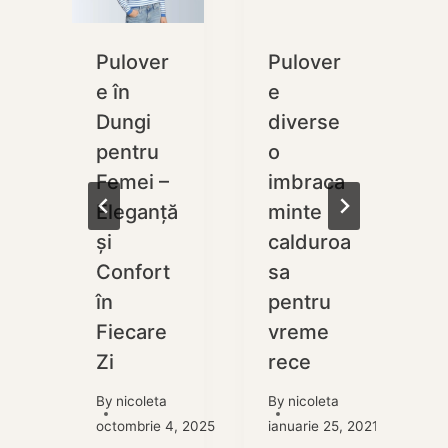
Pulover
Pulover
e
e în
e
Dungi
diverse
ă
pentru
o
Femei –
imbraca
Eleganță
minte
și
calduroa
l
Confort
sa
în
pentru
m
Fiecare
vreme
Zi
rece
2, 2024
By
nicoleta
By
nicoleta
octombrie 4, 2025
ianuarie 25, 2021