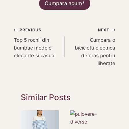
Cumpara acum
Navigare
PREVIOUS
NEXT
Top 5 rochii din
Cumpara o
în
bumbac modele
bicicleta electrica
articole
elegante si casual
de oras pentru
liberate
Similar Posts