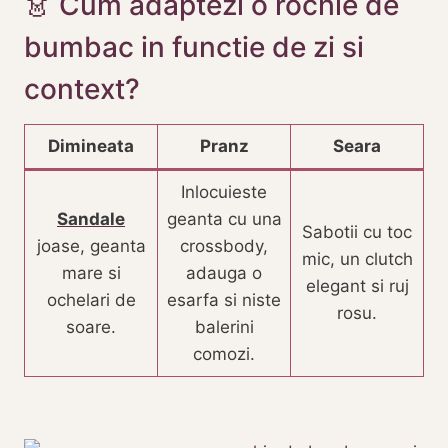
👗 Cum adaptezi o rochie de
bumbac in functie de zi si
context?
Dimineata
Pranz
Seara
Inlocuieste
Sandale
geanta cu una
Sabotii cu toc
joase, geanta
crossbody,
mic, un clutch
mare si
adauga o
elegant si ruj
ochelari de
esarfa si niste
rosu.
soare.
balerini
comozi.