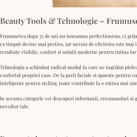
Beauty Tools & Tehnologie – Frumuse
Frumusetea dupa 35 de ani nu inseamna perfectionism, ci grija co
ca timpul devine mai pretios, iar nevoia de eficienta este mai
rezultate vizibile, confort si solutii moderne pentru rutina lor 
Tehnologia a schimbat radical modul in care ne ingrijim pielea
confortul propriei case. De la perii faciale si aparate pentru 
inteligente pentru styling, toate contribuie la o rutina mai sim
In aceasta categorie vei descoperi informatii, recomandari si g
nevoilor tale.