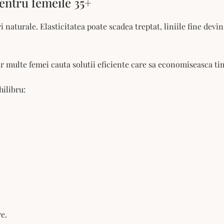
entru femeile 35+
 naturale. Elasticitatea poate scadea treptat, liniile fine devin
ar multe femei cauta solutii eficiente care sa economiseasca ti
hilibru:
e.