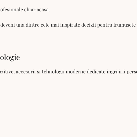
ofesionale chiar acasa.
 deveni una dintre cele mai inspirate decizii pentru frumusete 
ologie
itive, accesorii si tehnologii moderne dedicate ingrijirii pers