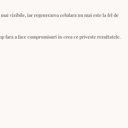
 mai vizibile, iar regenerarea celulara nu mai este la fel de
mp fara a face compromisuri in ceea ce priveste rezultatele.