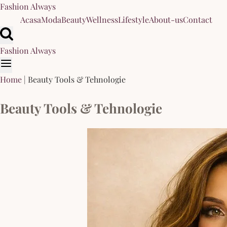
Skip
Fashion Always
to
Acasa
Moda
Beauty
Wellness
Lifestyle
About-us
Contact
content
Fashion Always
Home
|
Beauty Tools & Tehnologie
Beauty Tools & Tehnologie