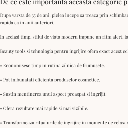
De ce este importanta aceasta categorie p
Dupa varsta de 35 de ani, pielea incepe sa treaca prin schimbari
rapida ca in anii anteriori.
In acelasi timp, stilul de viata modern impune un ritm alert, i
Beauty tools si tehnologia pentru ingrijire ofera exact acest ec
• Economisesc timp in rutina zilnica de frumusete.
• Pot imbunatati eficienta produselor cosmetice.
• Sustin mentinerea unui aspect proaspat si ingrijit.
• Ofera rezultate mai rapide si mai vizibile.
• Transformeaza ritualurile de ingrijire in momente de relaxar