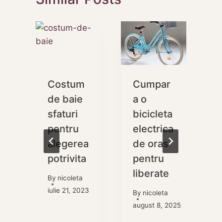
Costum
Cumpar
de baie
a o
i
sfaturi
bicicleta
pentru
electrica
e
alegerea
de oras
potrivita
pentru
b
a
liberate
By
nicoleta
iulie 21, 2023
By
nicoleta
august 8, 2025
i
, 2025