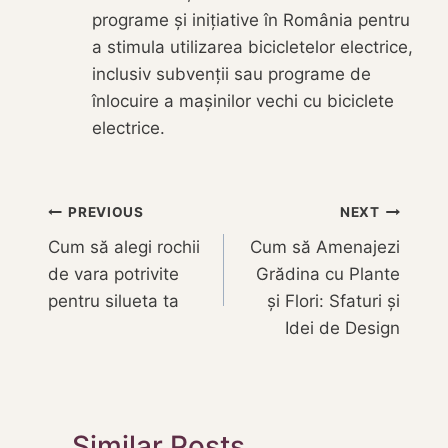
programe și inițiative în România pentru
a stimula utilizarea bicicletelor electrice,
inclusiv subvenții sau programe de
înlocuire a mașinilor vechi cu biciclete
electrice.
Navigare
PREVIOUS
NEXT
Cum să alegi rochii
Cum să Amenajezi
în
de vara potrivite
Grădina cu Plante
articole
pentru silueta ta
și Flori: Sfaturi și
Idei de Design
Similar Posts