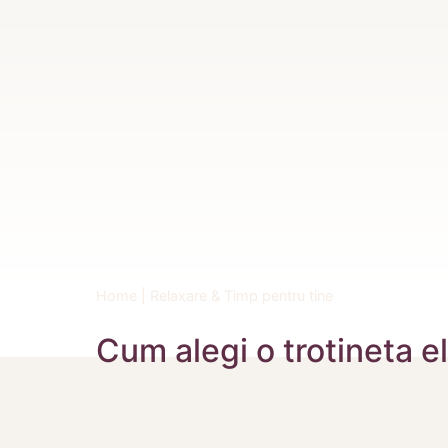
Home
|
Relaxare & Timp pentru tine
Cum alegi o trotineta el