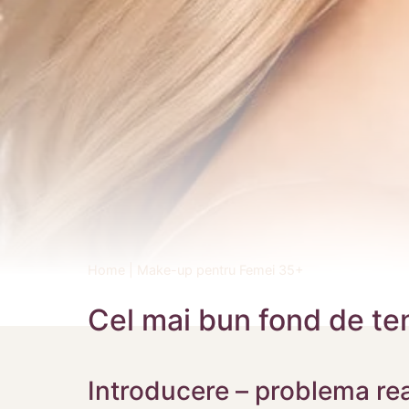
Home
|
Make-up pentru Femei 35+
Cel mai bun fond de te
Introducere – problema rea