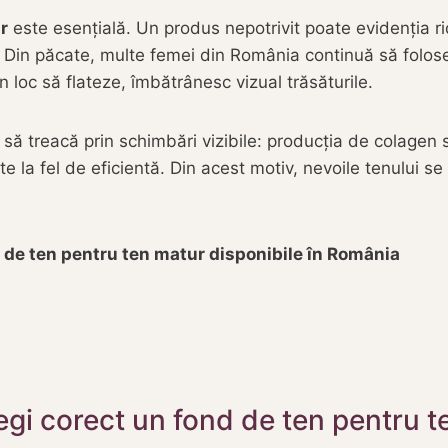
r
este esențială. Un produs nepotrivit poate evidenția ridu
al. Din păcate, multe femei din România continuă să folo
 loc să flateze, îmbătrânesc vizual trăsăturile.
ă treacă prin schimbări vizibile: producția de colagen s
 la fel de eficientă. Din acest motiv, nevoile tenului se 
i de ten pentru ten matur disponibile în România
egi corect un fond de ten pentru 