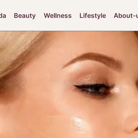
da
Beauty
Wellness
Lifestyle
About-