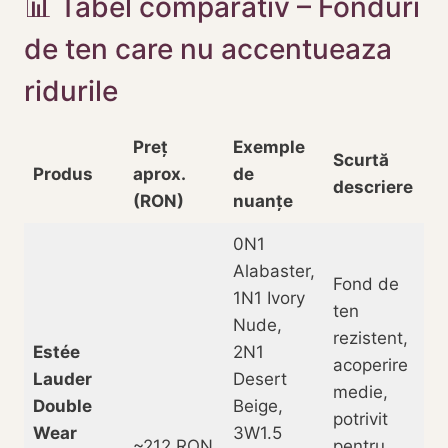
📊 Tabel comparativ – Fonduri
de ten care nu accentueaza
ridurile
Preț
Exemple
Scurtă
Produs
aprox.
de
descriere
(RON)
nuanțe
0N1
Alabaster,
Fond de
1N1 Ivory
ten
Nude,
rezistent,
Estée
2N1
acoperire
Lauder
Desert
medie,
Double
Beige,
potrivit
Wear
3W1.5
~212 RON
pentru