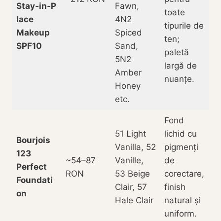
Stay‑in‑P
Fawn,
toate
lace
4N2
tipurile de
Makeup
Spiced
ten;
SPF10
Sand,
paletă
5N2
largă de
Amber
nuanțe.
Honey
etc.
Fond
51 Light
lichid cu
Bourjois
Vanilla, 52
pigmenți
123
~54–87
Vanille,
de
Perfect
RON
53 Beige
corectare,
Foundati
Clair, 57
finish
on
Hale Clair
natural și
uniform.