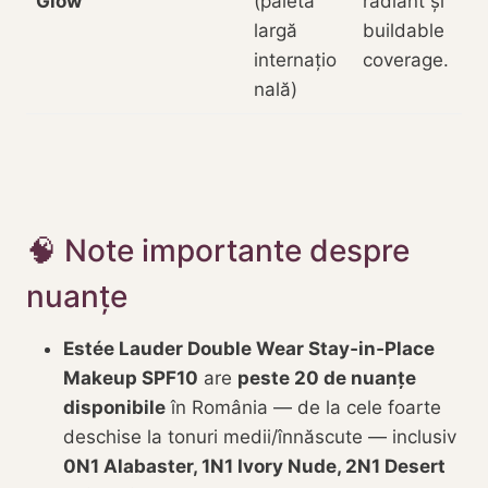
Glow
(paletă
radiant și
largă
buildable
internațio
coverage.
nală)
🧠 Note importante despre
nuanțe
Estée Lauder Double Wear Stay‑in‑Place
Makeup SPF10
are
peste 20 de nuanțe
disponibile
în România — de la cele foarte
deschise la tonuri medii/înnăscute — inclusiv
0N1 Alabaster, 1N1 Ivory Nude, 2N1 Desert