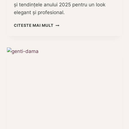
și tendințele anului 2025 pentru un look
elegant și profesional.
CUM
CITESTE MAI MULT
SA
ALEGI
GEANTA
OFFICE
PERFECTA:
5
MODELE
ELEGANTE