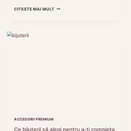
5
CITESTE MAI MULT
ACCESORII
DE
MODA
CARE
POT
COMPLETA
O
TINUTA
FARA
EFORT
ACCESORII PREMIUM
Ce bijuterii să alegi pentru a-ți completa