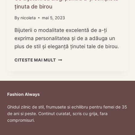
ținuta de birou
By
nicoleta
mai 5, 2023
Bijuterii o modalitate excelentă de a-ți
exprima personalitatea și de a adăuga un
plus de stil și eleganță ținutei tale de birou.
CE
CITESTE MAI MULT
BIJUTERII
SĂ
ALEGI
PENTRU
A-
Fashion Always
ȚI
COMPLETA
Ghidul zilnic de stil, frumusete si echilibru pentru femei de 35
ȚINUTA
de ani si peste. Continut curatat, scris cu grija, fara
DE
compromisuri.
BIROU