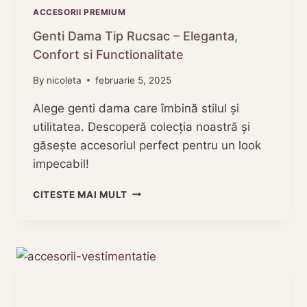
ACCESORII PREMIUM
Genti Dama Tip Rucsac – Eleganta,
Confort si Functionalitate
By
nicoleta
februarie 5, 2025
Alege genti dama care îmbină stilul și
utilitatea. Descoperă colecția noastră și
găsește accesoriul perfect pentru un look
impecabil!
GENTI
CITESTE MAI MULT
DAMA
TIP
RUCSAC
–
ELEGANTA,
CONFORT
SI
FUNCTIONALITATE