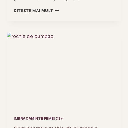
PULOVERE
CITESTE MAI MULT
ÎN
DUNGI
PENTRU
FEMEI
–
ELEGANȚĂ
ȘI
CONFORT
ÎN
FIECARE
ZI
IMBRACAMINTE FEMEI 35+