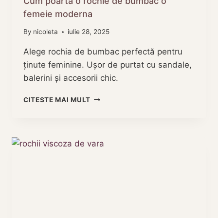
Cum poarta o rochie de bumbac o
femeie moderna
By
nicoleta
iulie 28, 2025
Alege rochia de bumbac perfectă pentru
ținute feminine. Ușor de purtat cu sandale,
balerini și accesorii chic.
CUM
CITESTE MAI MULT
POARTA
O
ROCHIE
DE
BUMBAC
O
FEMEIE
MODERNA