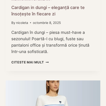
Cardigan in dungi – eleganță care te
însoțește în fiecare zi
By
nicoleta
octombrie 8, 2025
Cardigan în dungi – piesa must-have a
sezonului! Poartă-l cu blugi, fuste sau
pantaloni office și transformă orice ținută
într-una sofisticată.
CARDIGAN
CITESTE MAI MULT
IN
DUNGI
–
ELEGANȚĂ
CARE
TE
ÎNSOȚEȘTE
ÎN
FIECARE