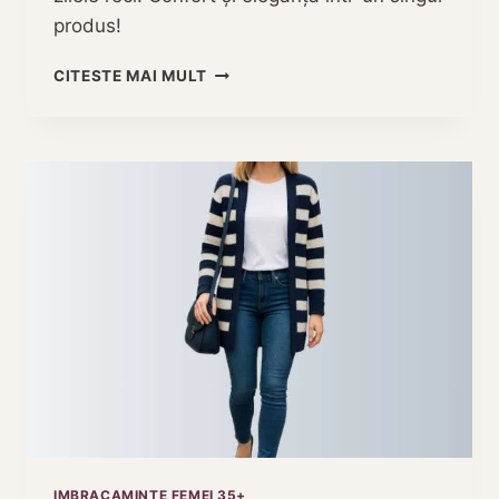
produs!
PALTON
CITESTE MAI MULT
DE
LANA
CU
CORDON
DAMA
–
ELEGANTA
CARE
ITI
DEFINESTE
SILUETA
IMBRACAMINTE FEMEI 35+