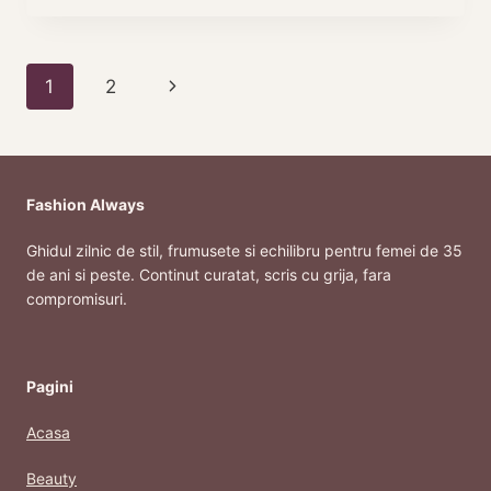
ROCHII
DE
SEARA
Page
Next
1
2
PENTRU
EVENIMENTE
navigation
Page
SPECIALE
Fashion Always
Ghidul zilnic de stil, frumusete si echilibru pentru femei de 35
de ani si peste. Continut curatat, scris cu grija, fara
compromisuri.
Pagini
Acasa
Beauty