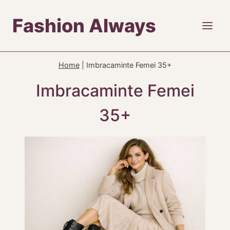
Skip
Fashion Always
to
content
Home
|
Imbracaminte Femei 35+
Imbracaminte Femei
35+