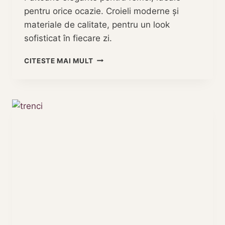
pentru orice ocazie. Croieli moderne și
materiale de calitate, pentru un look
sofisticat în fiecare zi.
TOP
CITESTE MAI MULT
10
PALTOANE
FEMEI:
ELEGANȚĂ
ȘI
CONFORT
ÎN
SEZONUL
RECE