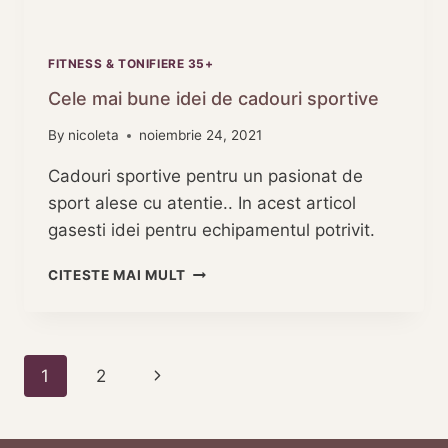
FITNESS & TONIFIERE 35+
Cele mai bune idei de cadouri sportive
By
nicoleta
noiembrie 24, 2021
Cadouri sportive pentru un pasionat de
sport alese cu atentie.. In acest articol
gasesti idei pentru echipamentul potrivit.
CELE
CITESTE MAI MULT
MAI
BUNE
IDEI
DE
Page
Next
1
2
CADOURI
SPORTIVE
navigation
Page