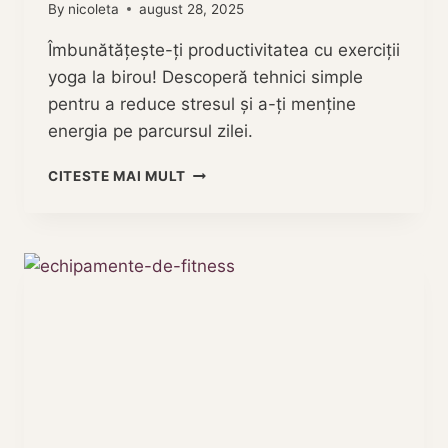
By
nicoleta
august 28, 2025
Îmbunătățește-ți productivitatea cu exerciții
yoga la birou! Descoperă tehnici simple
pentru a reduce stresul și a-ți menține
energia pe parcursul zilei.
YOGA
CITESTE MAI MULT
LA
BIROU
AJUTA
SANATATEA
SPATELUI