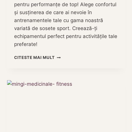
pentru performanțe de top! Alege confortul
și susținerea de care ai nevoie în
antrenamentele tale cu gama noastră
variată de sosete sport. Creează-ți
echipamentul perfect pentru activitățile tale
preferate!
9
CITESTE MAI MULT
MODELE
DIN
CELE
MAI
CAUTATE
SOSETE
SPORT