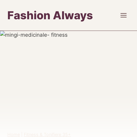
Skip
Fashion Always
to
content
Home
|
Fitness & Tonifiere 35+