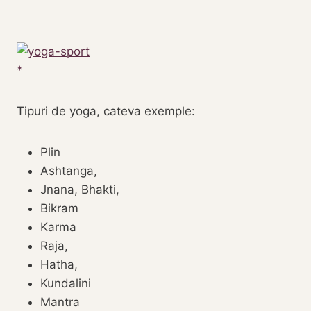
Tipuri de yoga, cateva exemple:
Plin‎
Ashtanga,
Jnana, Bhakti,
‎Bikram‎
‎Karma‎
Raja,
Hatha,
‎Kundalini‎
‎Mantra‎