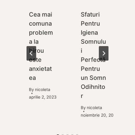
Cea mai
Sfaturi
i
comuna
Pentru
problem
Igiena
e
a la
Somnulu
birou
i
este
Perfectă
anxietat
Pentru
ea
un Somn
f
Odihnito
, 2022
By
nicoleta
r
aprilie 2, 2023
By
nicoleta
noiembrie 20, 2024