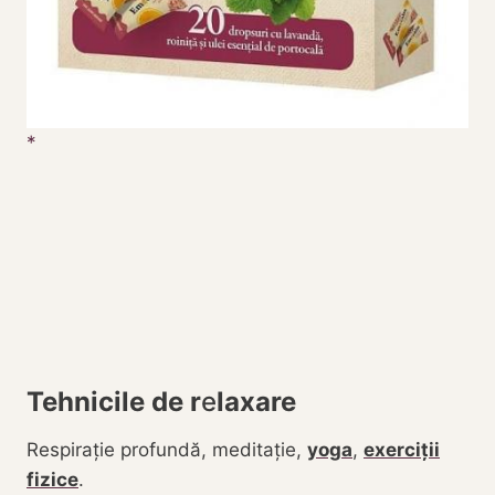
Tehnicile de r
e
laxare
Respirație profundă, meditație,
yoga
,
exerciții
fizice
.