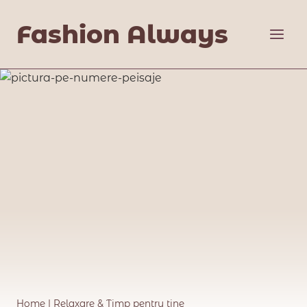
Skip
Fashion Always
to
content
Home
|
Relaxare & Timp pentru tine