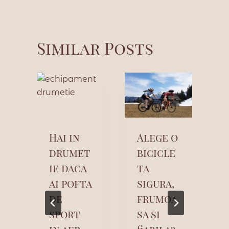
Similar Posts
m
Hai in
Alege o
drumet
bicicle
i
ie daca
ta
ai pofta
sigura,
e
de
frumoa
sport
sa si