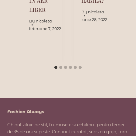
in aer
fiabila?
liber
By
nicoleta
iunie 28, 2022
By
nicoleta
3
februarie 7, 2022
i
Fashion Always
Ghidul zilnic de stil, frumusete si echilibru pentru femei
de 35 de ani si peste. Continut curatat, scris cu grija, fara