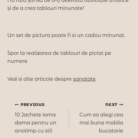
Nu rata șansa de a-ți dezvolta abilitățile artistice
și de a crea tablouri minunate!
Un set de pictura poate fi si un cadou minunat.
Spor la realizarea de tablouri de pictat pe
numere
Vezi si alte articole despre
sanatate
Navigare
PREVIOUS
NEXT
10 Jachete iarna
Cum sa alegi cea
în
dama pentru un
mai buna mobila
anotimp cu stil
bucatarie
articole