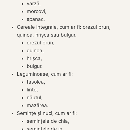
varză,
morcovi,
spanac.
Cereale integrale, cum ar fi: orezul brun,
quinoa, hrișca sau bulgur.
orezul brun,
quinoa,
hrișca,
bulgur.
Leguminoase, cum ar fi:
fasolea,
linte,
năutul,
mazărea.
Semințe și nuci, cum ar fi:
semințele de chia,
semințele de in,