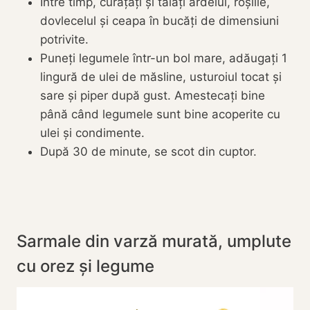
Între timp, curățați și tăiați ardeiul, roșiile,
dovlecelul și ceapa în bucăți de dimensiuni
potrivite.
Puneți legumele într-un bol mare, adăugați 1
lingură de ulei de măsline, usturoiul tocat și
sare și piper după gust. Amestecați bine
până când legumele sunt bine acoperite cu
ulei și condimente.
După 30 de minute, se scot din cuptor.
Sarmale din varză murată, umplute
cu orez și legume