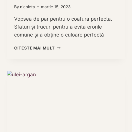
By
nicoleta
martie 15, 2023
Vopsea de par pentru o coafura perfecta.
Sfaturi și trucuri pentru a evita erorile
comune și a obține o culoare perfectă
CEA
CITESTE MAI MULT
MAI
BUNA
VOPSEA
DE
PAR
PENTRU
UN
LOOK
NATURAL