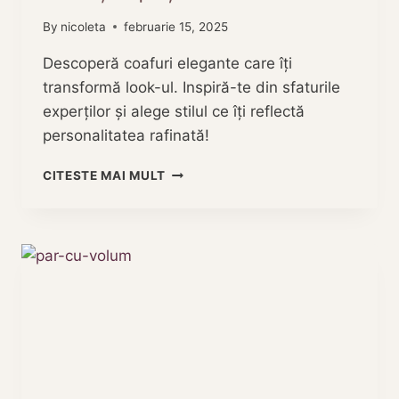
By
nicoleta
februarie 15, 2025
Descoperă coafuri elegante care îți
transformă look-ul. Inspiră-te din sfaturile
experților și alege stilul ce îți reflectă
personalitatea rafinată!
COAFURI
CITESTE MAI MULT
ELEGANTE
PENTRU
ZILE
SPECIALE:
SFATURI
ȘI
INSPIRAȚIE