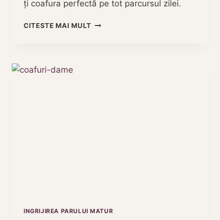
ți coafura perfectă pe tot parcursul zilei.
PAR
CITESTE MAI MULT
CU
VOLUM:
GHID
COMPLET
PENTRU
UN
LOOK
DE
INVIDIAT
INGRIJIREA PARULUI MATUR