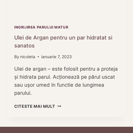
INGRIJIREA PARULUI MATUR
Ulei de Argan pentru un par hidratat si
sanatos
By
nicoleta
ianuarie 7, 2023
Ulei de argan – este folosit pentru a proteja
și hidrata parul. Acționează pe părul uscat
sau ușor umed In functie de lungimea
parului.
ULEI
CITESTE MAI MULT
DE
ARGAN
PENTRU
UN