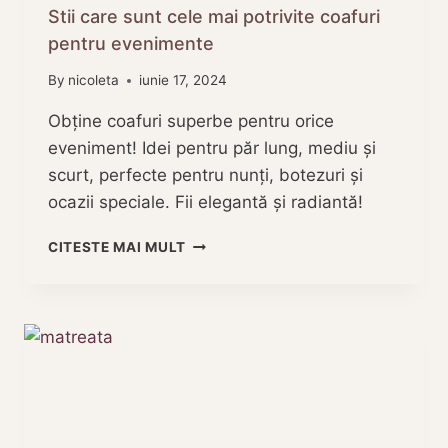
Stii care sunt cele mai potrivite coafuri
pentru evenimente
By
nicoleta
iunie 17, 2024
Obține coafuri superbe pentru orice
eveniment! Idei pentru păr lung, mediu și
scurt, perfecte pentru nunți, botezuri și
ocazii speciale. Fii elegantă și radiantă!
STII
CITESTE MAI MULT
CARE
SUNT
CELE
MAI
POTRIVITE
COAFURI
PENTRU
EVENIMENTE