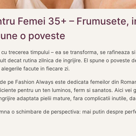
ntru Femei 35+ – Frumusete, ing
pune o poveste
u trecerea timpului – ea se transforma, se rafineaza s
lt decat rutina zilnica de ingrijire. El spune o poveste d
alegerile facute in fiecare zi.
de pe Fashion Always este dedicata femeilor din Romani
eficiente pentru un ten luminos, ferm si sanatos. Aici vei 
grijire adaptata pielii mature, fara complicatii inutile, dar
mna o schimbare de perspectiva: mai putin despre perfe