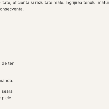
ate, eficienta si rezultate reale. Ingrijirea tenului ma
 consecventa.
l de ten
omanda:
i seara
e piele