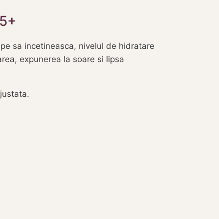
35+
epe sa incetineasca, nivelul de hidratare
uarea, expunerea la soare si lipsa
justata.