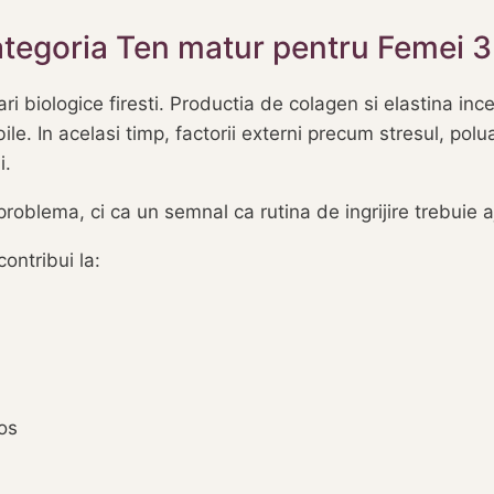
ategoria Ten matur pentru Femei 
i biologice firesti. Productia de colagen si elastina inc
ibile. In acelasi timp, factorii externi precum stresul, pol
i.
problema, ci ca un semnal ca rutina de ingrijire trebuie a
ontribui la:
os