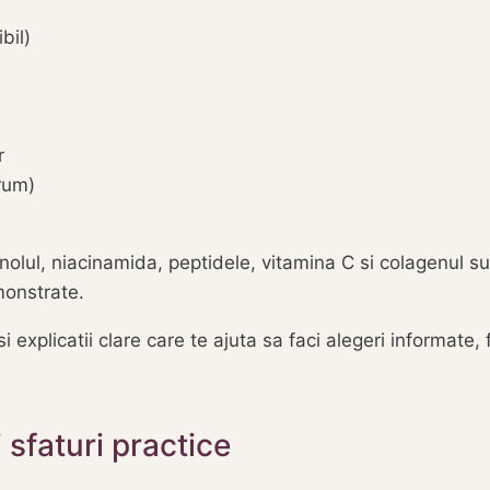
bil)
r
rum)
inolul, niacinamida, peptidele, vitamina C si colagenul 
monstrate.
i explicatii clare care te ajuta sa faci alegeri informate,
 sfaturi practice