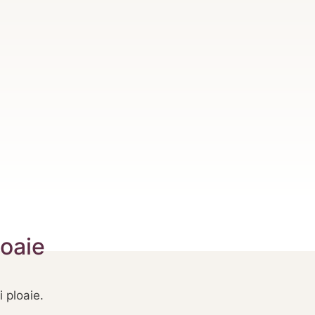
loaie
 ploaie.