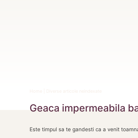
Home
|
Diverse articole neindexate
Geaca impermeabila barb
Este timpul sa te gandesti ca a venit toamna