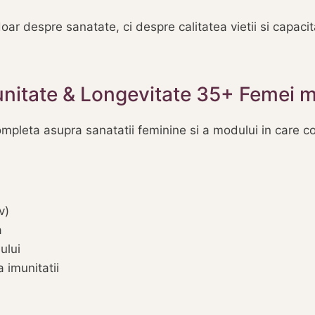
r despre sanatate, ci despre calitatea vietii si capacitat
unitate & Longevitate 35+ Femei 
pleta asupra sanatatii feminine si a modului in care corp
v)
a
ului
 imunitatii