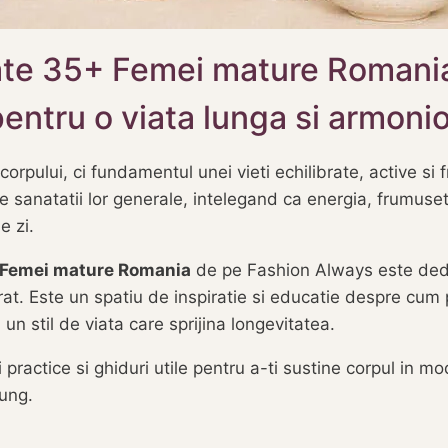
ate 35+ Femei mature Romania
u pentru o viata lunga si armoni
rpului, ci fundamentul unei vieti echilibrate, active si
e sanatatii lor generale, intelegand ca energia, frumuse
e zi.
+ Femei mature Romania
de pe Fashion Always este dedic
rat. Este un spatiu de inspiratie si educatie despre cum p
 un stil de viata care sprijina longevitatea.
 practice si ghiduri utile pentru a-ti sustine corpul in mo
lung.