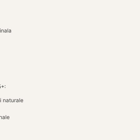
inala
5+:
i naturale
onale