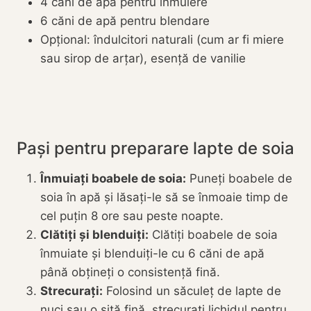
4 căni de apă pentru înmuiere
6 căni de apă pentru blendare
Opțional: îndulcitori naturali (cum ar fi miere
sau sirop de arțar), esență de vanilie
Pași pentru preparare lapte de soia
Înmuiați boabele de soia:
Puneți boabele de
soia în apă și lăsați-le să se înmoaie timp de
cel puțin 8 ore sau peste noapte.
Clătiți și blenduiți:
Clătiți boabele de soia
înmuiate și blenduiți-le cu 6 căni de apă
până obțineți o consistență fină.
Strecurați:
Folosind un săculeț de lapte de
nuci sau o sită fină, strecurați lichidul pentru