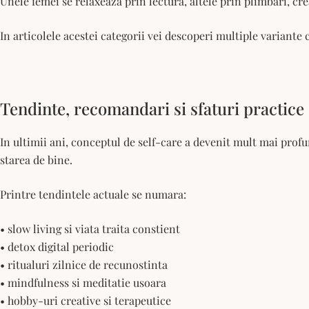
Unele femei se relaxeaza prin lectura, altele prin plimbari, cr
In articolele acestei categorii vei descoperi multiple variante c
Tendinte, recomandari si sfaturi practice
In ultimii ani, conceptul de self-care a devenit mult mai prof
starea de bine.
Printre tendintele actuale se numara:
• slow living si viata traita constient
• detox digital periodic
• ritualuri zilnice de recunostinta
• mindfulness si meditatie usoara
• hobby-uri creative si terapeutice