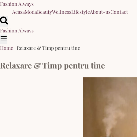
Skip
Fashion Always
to
Acasa
Moda
Beauty
Wellness
Lifestyle
About-us
Contact
content
Fashion Always
Home
|
Relaxare & Timp pentru tine
Relaxare & Timp pentru tine