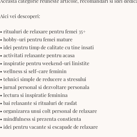
Aceasta categorie reuneste articole, recomandari si idei dedicat
Aici vei descoperi:
• ritualuri de relaxare pentru femei 35+
• hobby-uri pentru femei mature
• idei pentru timp de calitate cu tine insati
• activitati relaxante pentru acasa
• inspiratie pentru weekend-uri linistite
• wellness si self-care feminin
• tehnici simple de reducere a stresului
• jurnal personal si dezvoltare personala
• lectura si inspiratie feminina
• bai relaxante si ritualuri de rasfat
• organizarea unui colt personal de relaxare
• mindfulness si prezenta constienta
• idei pentru vacante si escapade de relaxare