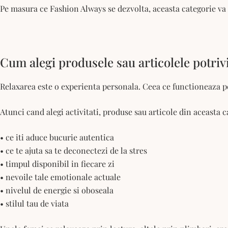
Pe masura ce Fashion Always se dezvolta, aceasta categorie va
Cum alegi produsele sau articolele potriv
Relaxarea este o experienta personala. Ceea ce functioneaza pen
Atunci cand alegi activitati, produse sau articole din aceasta ca
• ce iti aduce bucurie autentica
• ce te ajuta sa te deconectezi de la stres
• timpul disponibil in fiecare zi
• nevoile tale emotionale actuale
• nivelul de energie si oboseala
• stilul tau de viata