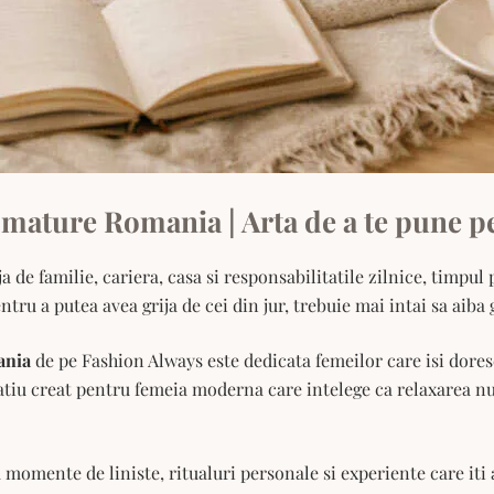
mature Romania | Arta de a te pune p
 de familie, cariera, casa si responsabilitatile zilnice, timpul
ru a putea avea grija de cei din jur, trebuie mai intai sa aiba g
ania
de pe Fashion Always este dedicata femeilor care isi doresc
spatiu creat pentru femeia moderna care intelege ca relaxarea nu
a momente de liniste, ritualuri personale si experiente care iti