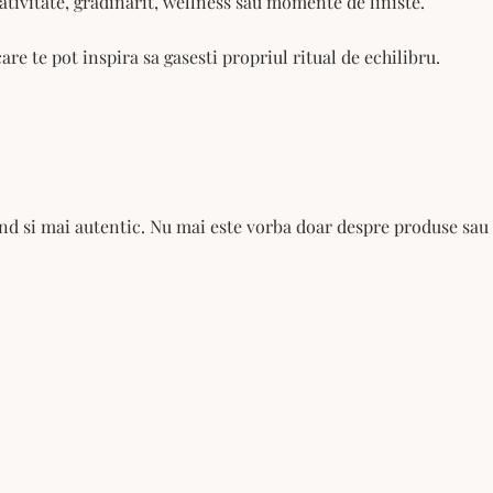
eativitate, gradinarit, wellness sau momente de liniste.
are te pot inspira sa gasesti propriul ritual de echilibru.
und si mai autentic. Nu mai este vorba doar despre produse sau 